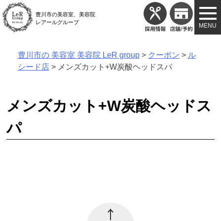
Skip
豊川市の美容室、美容院
to
レアールグループ
content
豊川市の 美容室 美容院 LeR group
>
クーポン
>
ル
シード店
>
メンズカット+W炭酸ヘッドスパ
メンズカット+W炭酸ヘッドス
パ