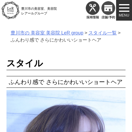
Skip
豊川市の美容室、美容院
to
レアールグループ
content
豊川市の 美容室 美容院 LeR group
>
スタイル一覧
>
ふんわり感で さらにかわいいショートヘア
スタイル
ふんわり感で さらにかわいいショートヘア