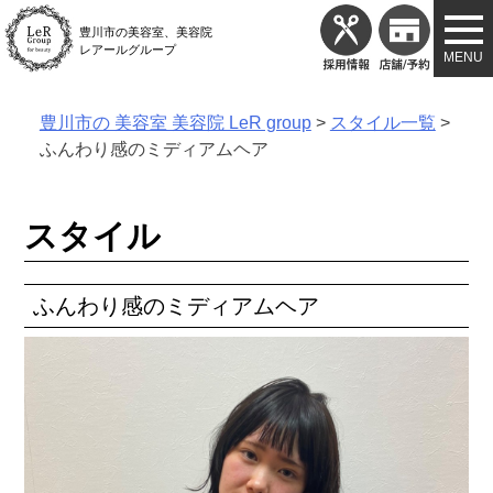
Skip
豊川市の美容室、美容院
to
レアールグループ
content
豊川市の 美容室 美容院 LeR group
>
スタイル一覧
>
ふんわり感のミディアムヘア
スタイル
ふんわり感のミディアムヘア