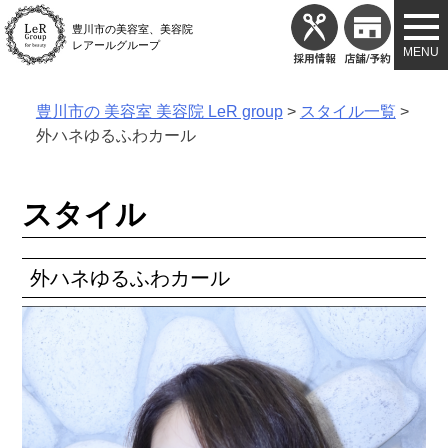
Skip
豊川市の美容室、美容院
to
レアールグループ
content
豊川市の 美容室 美容院 LeR group
>
スタイル一覧
>
外ハネゆるふわカール
スタイル
外ハネゆるふわカール