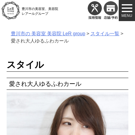
Skip
豊川市の美容室、美容院
to
レアールグループ
content
豊川市の 美容室 美容院 LeR group
>
スタイル一覧
>
愛され大人ゆるふわカール
スタイル
愛され大人ゆるふわカール