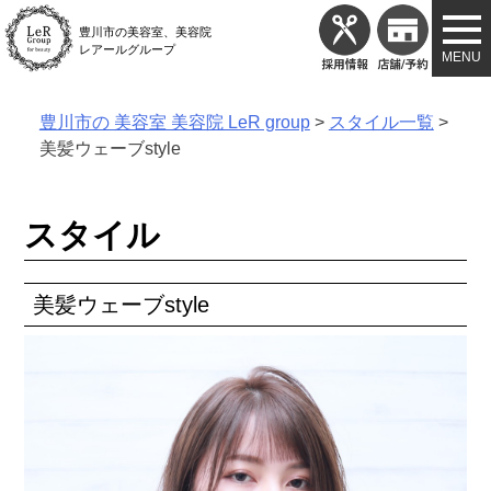
Skip
豊川市の美容室、美容院
to
レアールグループ
content
豊川市の 美容室 美容院 LeR group
>
スタイル一覧
>
美髪ウェーブstyle
スタイル
美髪ウェーブstyle