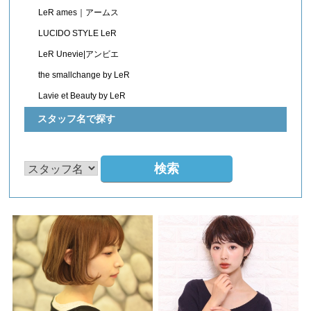
LeR ames｜アームス
LUCIDO STYLE LeR
LeR Unevie|アンビエ
the smallchange by LeR
Lavie et Beauty by LeR
スタッフ名で探す