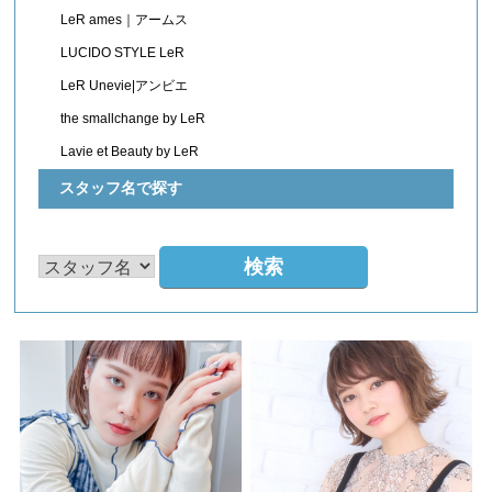
LeR ames｜アームス
LUCIDO STYLE LeR
LeR Unevie|アンビエ
the smallchange by LeR
Lavie et Beauty by LeR
スタッフ名で探す