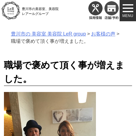
Skip
豊川市の美容室、美容院
to
レアールグループ
content
豊川市の 美容室 美容院 LeR group
>
お客様の声
>
職場で褒めて頂く事が増えました。
職場で褒めて頂く事が増えま
した。