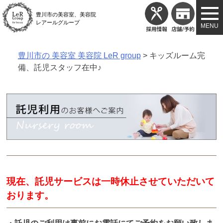
Skip
豊川市の美容室、美容院
to
レアールグループ
content
豊川市の 美容室 美容院 LeR group
>
キッズルーム完
備、託児スタッフ在中♪
現在、託児サービスは一時休止させていただいて
おります。