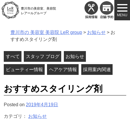
Skip
豊川市の美容室、美容院
to
レアールグループ
content
豊川市の 美容室 美容院 LeR group
>
お知らせ
>
お
すすめスタイリング剤
すべて
スタッフ ブログ
お知らせ
ビューティー情報
ヘアケア情報
採用案内関連
おすすめスタイリング剤
Posted on
2019年4月19日
カテゴリ：
お知らせ