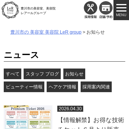
Skip
豊川市の美容室、美容院
to
レアールグループ
content
豊川市の 美容室 美容院 LeR group
>
お知らせ
ニュース
すべて
スタッフ ブログ
お知らせ
ビューティー情報
ヘアケア情報
採用案内関連
2026.04.30
【情報解禁】お得な技術