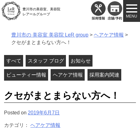
Skip
豊川市の美容室、美容院
to
レアールグループ
content
豊川市の 美容室 美容院 LeR group
>
ヘアケア情報
>
クセがまとまらない方へ！
すべて
スタッフ ブログ
お知らせ
ビューティー情報
ヘアケア情報
採用案内関連
クセがまとまらない方へ！
Posted on
2019年6月7日
カテゴリ：
ヘアケア情報