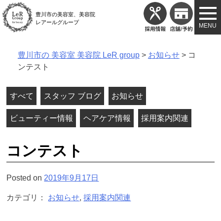
Skip
豊川市の美容室、美容院
to
レアールグループ
content
豊川市の 美容室 美容院 LeR group
>
お知らせ
>
コ
ンテスト
すべて
スタッフ ブログ
お知らせ
ビューティー情報
ヘアケア情報
採用案内関連
コンテスト
Posted on
2019年9月17日
カテゴリ：
お知らせ
,
採用案内関連