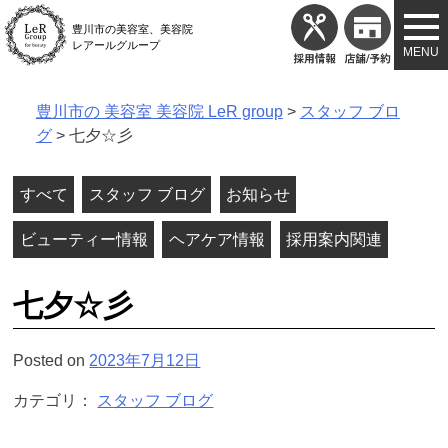
Skip
豊川市の美容室、美容院
to
レアールグループ
content
豊川市の 美容室 美容院 LeR group
>
スタッフ ブロ
グ
>
七夕☆彡
すべて
スタッフ ブログ
お知らせ
ビューティー情報
ヘアケア情報
採用案内関連
七夕☆彡
Posted on
2023年7月12日
カテゴリ：
スタッフ ブログ