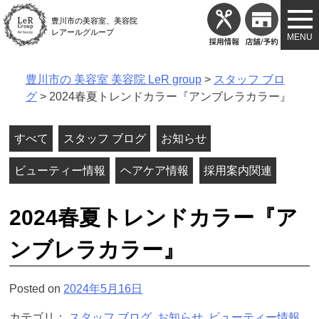
Skip
豊川市の美容室、美容院
to
レアールグループ
content
豊川市の 美容室 美容院 LeR group
>
スタッフ ブロ
グ
>
2024春夏トレンドカラー『アンブレラカラー』
すべて
スタッフ ブログ
お知らせ
ビューティー情報
ヘアケア情報
採用案内関連
2024春夏トレンドカラー『ア
ンブレラカラー』
Posted on
2024年5月16日
カテゴリ：
スタッフ ブログ
,
お知らせ
,
ビューティー情報
,