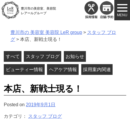
Skip
豊川市の美容室、美容院
to
レアールグループ
content
豊川市の 美容室 美容院 LeR group
>
スタッフ ブロ
グ
>
本店、新戦士現る！
すべて
スタッフ ブログ
お知らせ
ビューティー情報
ヘアケア情報
採用案内関連
本店、新戦士現る！
Posted on
2019年9月1日
カテゴリ：
スタッフ ブログ