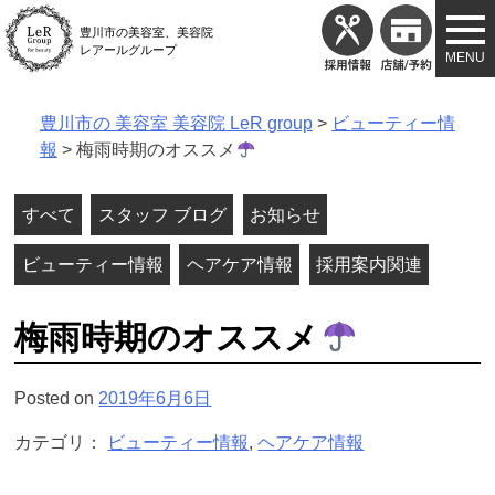
Skip
豊川市の美容室、美容院
to
レアールグループ
content
豊川市の 美容室 美容院 LeR group
>
ビューティー情
報
>
梅雨時期のオススメ
すべて
スタッフ ブログ
お知らせ
ビューティー情報
ヘアケア情報
採用案内関連
梅雨時期のオススメ
Posted on
2019年6月6日
カテゴリ：
ビューティー情報
,
ヘアケア情報