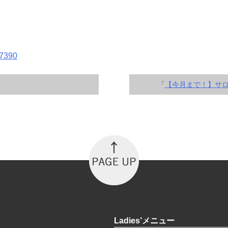
-7390
「
【今月まで！】サロ
Ladies’メニュー