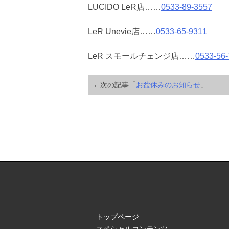
LUCIDO LeR店……
0533-89-3557
LeR Unevie店……
0533-65-9311
LeR スモールチェンジ店……
0533-56
←次の記事「
お盆休みのお知らせ
」
トップページ