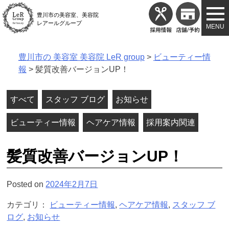
Skip
豊川市の美容室、美容院
to
レアールグループ
content
豊川市の 美容室 美容院 LeR group
>
ビューティー情
報
>
髪質改善バージョンUP！
すべて
スタッフ ブログ
お知らせ
ビューティー情報
ヘアケア情報
採用案内関連
髪質改善バージョンUP！
Posted on
2024年2月7日
カテゴリ：
ビューティー情報
,
ヘアケア情報
,
スタッフ ブ
ログ
,
お知らせ