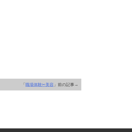
「
職場体験✂︎美容
」前の記事→