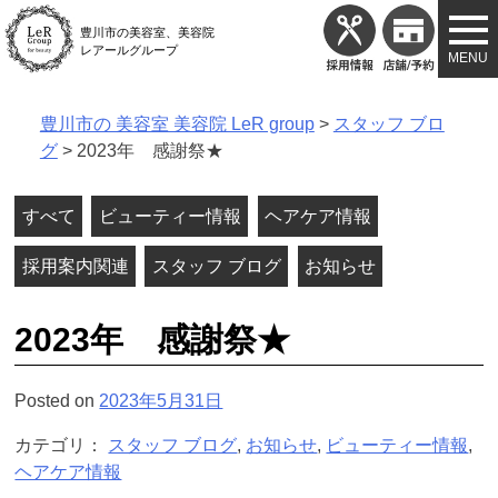
Skip
豊川市の美容室、美容院
to
レアールグループ
content
豊川市の 美容室 美容院 LeR group
>
スタッフ ブロ
グ
>
2023年 感謝祭★
すべて
ビューティー情報
ヘアケア情報
採用案内関連
スタッフ ブログ
お知らせ
2023年 感謝祭★
Posted on
2023年5月31日
カテゴリ：
スタッフ ブログ
,
お知らせ
,
ビューティー情報
,
ヘアケア情報