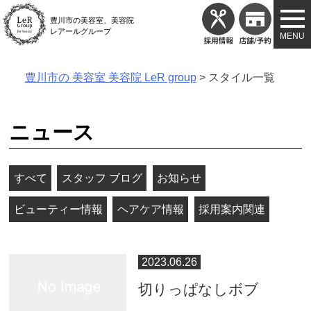
Skip
豊川市の美容室、美容院
to
レアールグループ
content
豊川市の 美容室 美容院 LeR group
>
スタイル一覧
ニュース
すべて
スタッフ ブログ
お知らせ
ビューティー情報
ヘアケア情報
採用案内関連
2023.06.26
切りっぱなしボブ