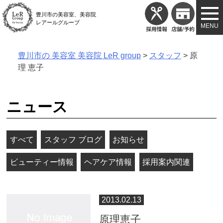
Skip
豊川市の美容室、美容院
to
レアールグループ
content
豊川市の 美容室 美容院 LeR group
>
スタッフ
>
原
理 恵子
ニュース
すべて
スタッフ ブログ
お知らせ
ビューティー情報
ヘアケア情報
採用案内関連
2013.02.13
原理恵子